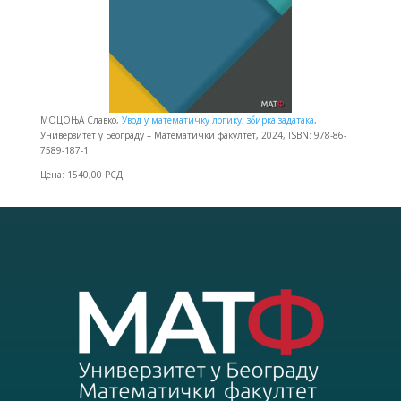
МОЦОЊА Славко,
Увод у математичку логику, збирка задатака
,
Универзитет у Београду – Математички факултет, 2024, ISBN: 978-86-
7589-187-1
Цена: 1540,00 РСД