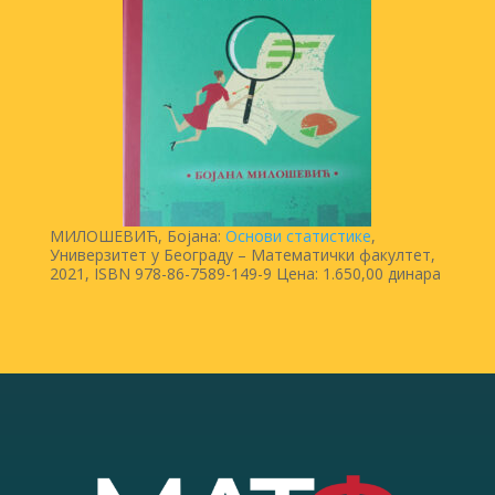
МИЛОШЕВИЋ, Бојана:
Основи статистике
,
Универзитет у Београду – Математички факултет,
2021, ISBN 978-86-7589-149-9 Цена: 1.650,00 динара